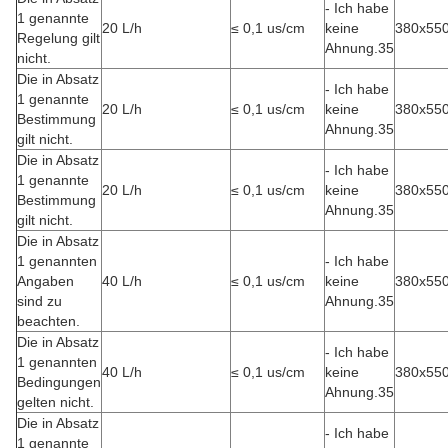
- Ich habe
1 genannte
20 L/h
≤ 0,1 us/cm
keine
380x55
Regelung gilt
Ahnung.35
nicht.
Die in Absatz
- Ich habe
1 genannte
20 L/h
≤ 0,1 us/cm
keine
380x55
Bestimmung
Ahnung.35
gilt nicht.
Die in Absatz
- Ich habe
1 genannte
20 L/h
≤ 0,1 us/cm
keine
380x55
Bestimmung
Ahnung.35
gilt nicht.
Die in Absatz
1 genannten
- Ich habe
Angaben
40 L/h
≤ 0,1 us/cm
keine
380x55
sind zu
Ahnung.35
beachten.
Die in Absatz
- Ich habe
1 genannten
40 L/h
≤ 0,1 us/cm
keine
380x55
Bedingungen
Ahnung.35
gelten nicht.
Die in Absatz
- Ich habe
1 genannte