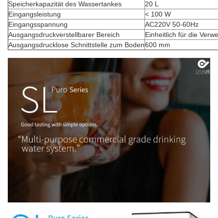
Speicherkapazität des Wassertankes
20 L
Eingangsleistung
< 100 W
Eingangsspannung
AC220V 50-60Hz
Ausgangsdruckverstellbarer Bereich
Einheitlich für die Ver
Ausgangsdrucklose Schnittstelle zum Boden
600 mm