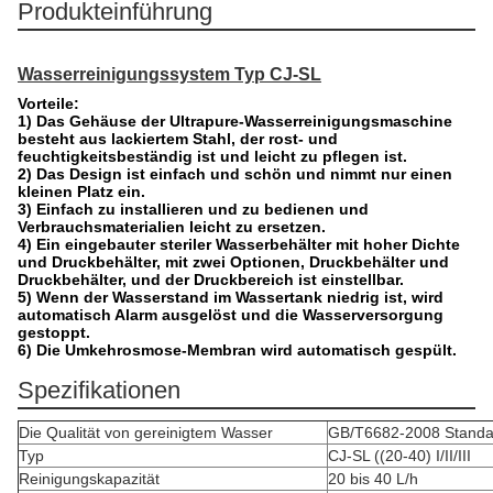
Produkteinführung
Wasserreinigungssystem Typ CJ-SL
Vorteile:
1) Das Gehäuse der Ultrapure-Wasserreinigungsmaschine
besteht aus lackiertem Stahl, der rost- und
feuchtigkeitsbeständig ist und leicht zu pflegen ist.
2) Das Design ist einfach und schön und nimmt nur einen
kleinen Platz ein.
3) Einfach zu installieren und zu bedienen und
Verbrauchsmaterialien leicht zu ersetzen.
4) Ein eingebauter steriler Wasserbehälter mit hoher Dichte
und Druckbehälter, mit zwei Optionen, Druckbehälter und
Druckbehälter, und der Druckbereich ist einstellbar.
5) Wenn der Wasserstand im Wassertank niedrig ist, wird
automatisch Alarm ausgelöst und die Wasserversorgung
gestoppt.
6) Die Umkehrosmose-Membran wird automatisch gespült.
Spezifikationen
Die Qualität von gereinigtem Wasser
GB/T6682-2008 Standar
Typ
CJ-SL ((20-40) I/II/III
Reinigungskapazität
20 bis 40 L/h