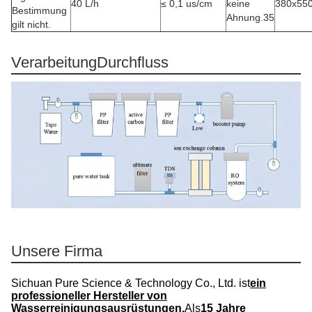
40 L/h
≤ 0,1 us/cm
keine
380x55
Bestimmung
Ahnung.35
gilt nicht.
Verarbeitung
Durchfluss
Unsere Firma
Sichuan Pure Science & Technology Co., Ltd. ist
ein
professioneller Hersteller von
Wasserreinigungsausrüstungen.
Als
15 Jahre