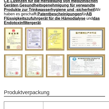
CE
,
Lizenzen für die Herstellung von medizinischen
Geräten
,
Gesundheitsgenehmigung für verwandte
Produkte zur Trinkwasserhygiene und -sicherheit
Wir
haben es geschafft.
Patentbescheinigungen
für
AB
Flüssigkeitszufuhrgerät für die Hämodialyse
und
das
Endotoxinfiltergerät
.
Produktverpackung