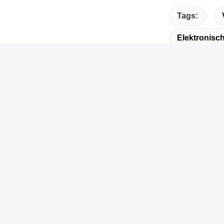
Tags:
Elektronisc
Schnelle Verbindung
Schn
Zu Hause
A
G
Über Uns
S
Produits
T
Neuigkeiten
8
Kontakt Mit Uns