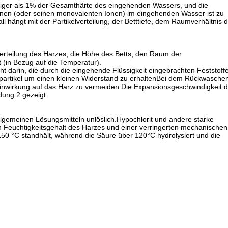
niger als 1% der Gesamthärte des eingehenden Wassers, und die
-Ionen (oder seinen monovalenten Ionen) im eingehenden Wasser ist zu
hängt mit der Partikelverteilung, der Betttiefe, dem Raumverhältnis d
Verteilung des Harzes, die Höhe des Betts, den Raum der
 (in Bezug auf die Temperatur).
 darin, die durch die eingehende Flüssigkeit eingebrachten Feststoff
rzpartikel um einen kleinen Widerstand zu erhaltenBei dem Rückwasche
Einwirkung auf das Harz zu vermeiden.Die Expansionsgeschwindigkeit 
ldung 2 gezeigt.
allgemeinen Lösungsmitteln unlöslich.Hypochlorit und andere starke
n Feuchtigkeitsgehalt des Harzes und einer verringerten mechanischen
 150 °C standhält, während die Säure über 120°C hydrolysiert und die