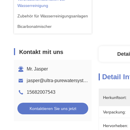
Wasserreinigung
Zubehör für Wasserreinigungsanlagen
Bicarbonatmischer
Kontakt mit uns
Detai
Mr. Jasper
Detail I
jasper@ultra-purewatersystem.com
15682007543
Herkunftsort:
Kontaktieren Sie uns jetzt
Verpackung:
Hervorheben: