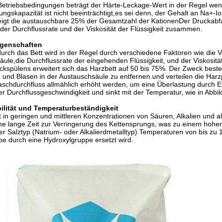
Betriebsbedingungen beträgt der Härte-Leckage-Wert in der Regel we
ungskapazität ist nicht beeinträchtigt,es sei denn, der Gehalt an Na+
igt die austauschbare 25% der Gesamtzahl der KationenDer Druckabfall 
der Durchflussrate und der Viskosität der Flüssigkeit zusammen.
igenschaften
durch das Bett wird in der Regel durch verschiedene Faktoren wie die 
ule,die Durchflussrate der eingehenden Flüssigkeit, und der Viskosität
spülens erweitert sich das Harzbett auf 50 bis 75%. Der Zweck besteht
 und Blasen in der Austauschsäule zu entfernen.und verteilen die Ha
aschdurchfluss allmählich erhöht werden, um eine Überlastung durch 
der Durchflussgeschwindigkeit und sinkt mit der Temperatur, wie in Abbi
ilität und Temperaturbeständigkeit
st in geringen und mittleren Konzentrationen von Säuren, Alkalien und 
ine lange Zeit zur Verringerung des Kettensprungs, was zu einem hohe
.der Salztyp (Natrium- oder Alkalierdmetalltyp) Temperaturen von bis zu
e durch eine Hydroxylgruppe ersetzt wird.