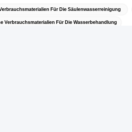
Verbrauchsmaterialien Für Die Säulenwasserreinigung
he Verbrauchsmaterialien Für Die Wasserbehandlung
eller Kontakt
nschrift
ebäude 8#, Nr. 50 West Road, White Deer River, Stadt Zhihe,
tadt Pengzhou, Sichuan, China
el
6-156-8200-7543