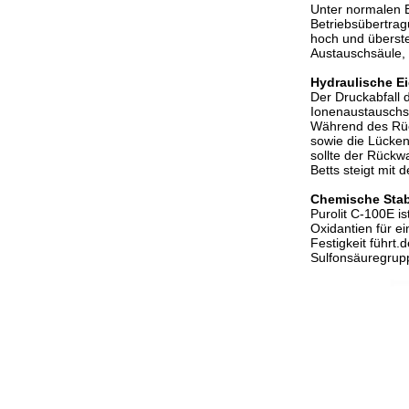
Unter normalen 
Betriebsübertrag
hoch und überste
Austauschsäule, 
Hydraulische E
Der Druckabfall 
Ionenaustauschsä
Während des Rück
sowie die Lücken
sollte der Rückw
Betts steigt mit 
Chemische Stab
Purolit C-100E i
Oxidantien für e
Festigkeit führt
Sulfonsäuregrupp