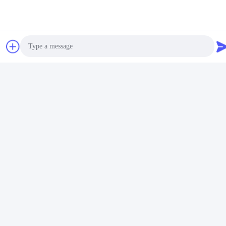
Tags:
HPLC-Laboratoriums-Ultrareinwasser-System
Photo
Video Call
10LPH Ultrareiner Laborwasserreiniger
Audio Call
300LPH Umkehrosmose-Wasserreinigungssystem
Schneller Kontakt