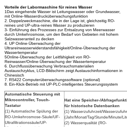
Vorteile der Labormaschine für reines Wasser
1Das eingehende Wasser ist Leitungswasser oder Grundwasser,
mit Online-Wasserdrucküberwachungsfunktion
2. Doppelzweckmaschine, die in der Lage ist, gleichzeitig RO-
reines und UP-ultra-reines Wasser zu produzieren
3- Einführung des Prozesses zur Entsalzung von Meerwasser
durch Umkehrosmose, um den Bedarf von Gebieten mit hohem
Salzwasseranteil zu decken
4. UP Online-Überwachung der
Ultrareinwasserwiderstandsfähigkeit/Online-Überwachung der
Wassertemperatur
5Online-Überwachung der Leitfähigkeit von RO-
Reinwasser/Online-Überwachung der Wassertemperatur
6. Durchflussüberwachung Verbrauchsmaterialien
Austauschzyklus, LCD-Bildschirm zeigt Austauschinformationen in
Chinesisch
7. RS422 Computerüberwachungssoftware (optional)
8. Ein-Klick-Betrieb mit UP-PLC-intelligentes Steuerungssystem
Automatische Steuerung mit
Mikrocontroller, Touch-
Hat eine Speicher-/Abfragefunkt
Tastatur
für historische Datenbanken
(1) Automatische Spülung der
(1) Wasserzufuhrzeit/Wasserzufuh
RO-Umkehrosmose-Säule/UF-
(Jahr/Monat/Tag/Stunde/Minute/Lit
Ultrafiltrationssäule/UP-
(2) Wasserqualität (RO-