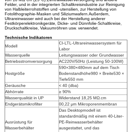
Felder, und in der integrierten Schaltkreisindustrie zur Reinigung
von Halbleiterrohstoffen und -utensilien, zur Herstellung von
Fotolithographie-Masken und Siliziumwafern.Außerdem,
Ultrareinwasser wird auch bei der Herstellung anderer
Festkörperelektronikgeräte, Dicke- und Dünnfolie-Schaltkreise,
Druckschaltkreise, Vakuumröhren usw. verwendet.
Technische Indikatoren
CI-LTL-Ultrareinwassersystem für
Modell
Labor
Wasserquelle
Leitungswasser oder Grundwasser
Betriebsstromversorgung
AC220V/50Hz (Leistung 50-100W)
590×380×480mm auf dem Tisch
Hostgröße
Bodenstandhöhe980 × Breite530 ×
Tiefe550 mm
Geräusche
< 40 (dba)
Abhörrate
≥ 90%
Wasserqualität in UP
Widerstand 18,25 MΩ.cm
Endgerätsmikrofilter
00,22 μm Mikroporenmembran
Das Desktopmodell ist
standardmäßig mit einem 40-Liter-
Ausrüstung für
PE-Reinwasserbehälter
Wasserbehälter
ausgestattet, und das