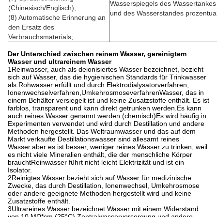
Wasserspiegels des Wassertankes
(Chinesisch/Englisch);
und des Wasserstandes prozentua
(8) Automatische Erinnerung an
den Ersatz des
Verbrauchsmaterials;
Der Unterschied zwischen reinem Wasser, gereinigtem
Wasser und ultrareinem Wasser
1Reinwasser, auch als deionisiertes Wasser bezeichnet, bezieht
sich auf Wasser, das die hygienischen Standards für Trinkwasser
als Rohwasser erfüllt und durch Elektrodialysatorverfahren,
Ionenwechselverfahren,UmkehrosmoseverfahrenWasser, das in
einem Behälter versiegelt ist und keine Zusatzstoffe enthält. Es ist
farblos, transparent und kann direkt getrunken werden.Es kann
auch reines Wasser genannt werden (chemisch)Es wird häufig in
Experimenten verwendet und wird durch Destillation und andere
Methoden hergestellt. Das Weltraumwasser und das auf dem
Markt verkaufte Destillationswasser sind allesamt reines
Wasser.aber es ist besser, weniger reines Wasser zu trinken, weil
es nicht viele Mineralien enthält, die der menschliche Körper
brauchtReinwasser führt nicht leicht Elektrizität und ist ein
Isolator.
2Reinigtes Wasser bezieht sich auf Wasser für medizinische
Zwecke, das durch Destillation, Ionenwechsel, Umkehrosmose
oder andere geeignete Methoden hergestellt wird und keine
Zusatzstoffe enthält.
3Ultrareines Wasser bezeichnet Wasser mit einem Widerstand
von 10 MΩ*cm (25°C).Zentralwasserversorgung und andere