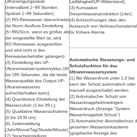
Ultrareinigungssäule
Leitfähigkeit/UP-Widerstand);
(Intervallzeit 1~99 Stunden,
(3) Kumulative
Spülzeit 1~99 Sekunden)
Gesamtwasserproduktion (Liter);
(2) RO-Reinwasser überschreitet
(4) Aufzeichnungen über den
die Norm-Ausfluss-Einstellung
Austausch von Verbrauchsmaterial
(5~99US/cm, wenn es größer als
für frühere Alarme.
der eingestellte Wert ist, wird
RO-Reinwasser ausgestoßen
und wird nicht in den
Reinwasserbehälter gelangen);
Automatische Steuerungs- und
(3) Einstellung des UP-
Schutzfunktion für das
Ultrareinwassersystemzyklus (30
Ultrareinwassersystem
bis 180 Sekunden, die die beste
(1) Bei Wasserdruck unter 1,0 bar
Wasserqualität des Output-UP-
kann der Schutz automatisch oder
Ultrareinwasseres
manuell ausgeschaltet werden.
aufrechterhalten kann);
(2) Automatischer Schutz von
(4) Quantitative Einstellung der
Wasserknappheit/niedrigem
Wasserzufuhr (1 bis 99 L);
Wasserdruck (Anzeige "System
(5) Qualitative Wasseraufnahme
Wasserknappheit Schutz")
(0 bis 18 M.cm);
(3) Automatischer Abschaltschutz 
(6) Zeiteinstellung
gesamten Wassertanksystems
(Jahr/Monat/Tag/Stunde/Minute);
(graphische Anzeige des
(7) Spracheinstellung