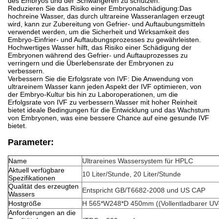
des Embryos und der Schwangeren zu schützen.
Reduzieren Sie das Risiko einer Embryonalschädigung:Das
hochreine Wasser, das durch ultrareine Wasseranlagen erzeugt
wird, kann zur Zubereitung von Gefrier- und Auftaubungsmitteln
verwendet werden, um die Sicherheit und Wirksamkeit des
Embryo-Einfrier- und Auftaubungsprozesses zu gewährleisten.
Hochwertiges Wasser hilft, das Risiko einer Schädigung der
Embryonen während des Gefrier- und Auftauprozesses zu
verringern und die Überlebensrate der Embryonen zu
verbessern.
Verbessern Sie die Erfolgsrate von IVF: Die Anwendung von
ultrareinem Wasser kann jeden Aspekt der IVF optimieren, von
der Embryo-Kultur bis hin zu Laboroperationen, um die
Erfolgsrate von IVF zu verbessern.Wasser mit hoher Reinheit
bietet ideale Bedingungen für die Entwicklung und das Wachstum
von Embryonen, was eine bessere Chance auf eine gesunde IVF
bietet.
Parameter:
Name
Ultrareines Wassersystem für HPLC
Aktuell verfügbare
10 Liter/Stunde, 20 Liter/Stunde
Spezifikationen
Qualität des erzeugten
Entspricht GB/T6682-2008 und US CAP
Wassers
Hostgröße
H 565*W248*D 450mm ((Vollentladbarer UV-s
Anforderungen an die