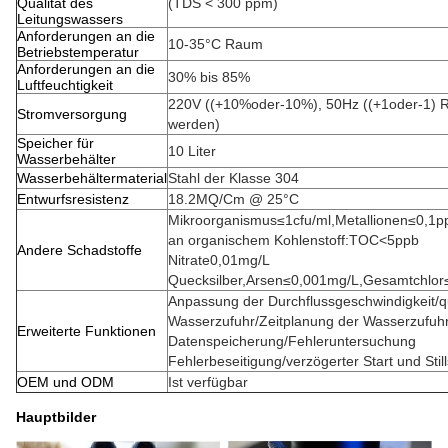
Qualität des
(TDS < 300 ppm)
Leitungswassers
Anforderungen an die
10-35°C Raum
Betriebstemperatur
Anforderungen an die
30% bis 85%
Luftfeuchtigkeit
220V ((+10%oder-10%), 50Hz ((+1oder-1) R
Stromversorgung
werden)
Speicher für
10 Liter
Wasserbehälter
Wasserbehältermaterial
Stahl der Klasse 304
Entwurfsresistenz
18.2MQ/Cm @ 25°C
Mikroorganismus≤1cfu/ml,Metallionen≤0,1pp
an organischem Kohlenstoff:TOC<5ppb
Andere Schadstoffe
Nitrate0,01mg/L
Quecksilber,Arsen≤0,001mg/L,Gesamtchlor
Anpassung der Durchflussgeschwindigkeit/qu
Wasserzufuhr/Zeitplanung der Wasserzufuhr
Erweiterte Funktionen
Datenspeicherung/Fehleruntersuchung
Fehlerbeseitigung/verzögerter Start und Stil
OEM und ODM
Ist verfügbar
Hauptbilder