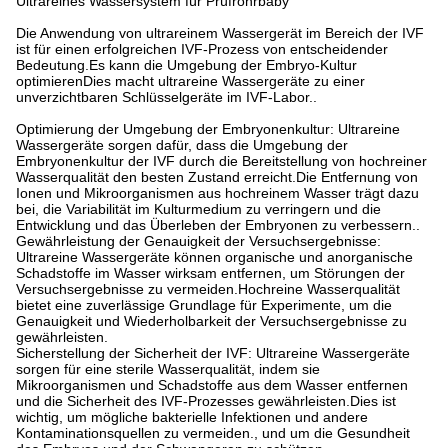
Ultrareines Wassersystem für Prüfrohrbaby
Die Anwendung von ultrareinem Wassergerät im Bereich der IVF
ist für einen erfolgreichen IVF-Prozess von entscheidender
Bedeutung.Es kann die Umgebung der Embryo-Kultur
optimierenDies macht ultrareine Wassergeräte zu einer
unverzichtbaren Schlüsselgeräte im IVF-Labor..
Optimierung der Umgebung der Embryonenkultur: Ultrareine
Wassergeräte sorgen dafür, dass die Umgebung der
Embryonenkultur der IVF durch die Bereitstellung von hochreiner
Wasserqualität den besten Zustand erreicht.Die Entfernung von
Ionen und Mikroorganismen aus hochreinem Wasser trägt dazu
bei, die Variabilität im Kulturmedium zu verringern und die
Entwicklung und das Überleben der Embryonen zu verbessern..
Gewährleistung der Genauigkeit der Versuchsergebnisse:
Ultrareine Wassergeräte können organische und anorganische
Schadstoffe im Wasser wirksam entfernen, um Störungen der
Versuchsergebnisse zu vermeiden.Hochreine Wasserqualität
bietet eine zuverlässige Grundlage für Experimente, um die
Genauigkeit und Wiederholbarkeit der Versuchsergebnisse zu
gewährleisten.
Sicherstellung der Sicherheit der IVF: Ultrareine Wassergeräte
sorgen für eine sterile Wasserqualität, indem sie
Mikroorganismen und Schadstoffe aus dem Wasser entfernen
und die Sicherheit des IVF-Prozesses gewährleisten.Dies ist
wichtig, um mögliche bakterielle Infektionen und andere
Kontaminationsquellen zu vermeiden., und um die Gesundheit