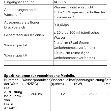
Eingangsspannung
AC380v
Wasserqualität entspricht
Anforderungen an die
GB5749 "Hygienevorschriften für
Wasserzufuhr
Trinkwasser"
Ausgangsverstellbarer
0-0,4Mpa
Druckbereich
≤ 10 cfu / 100 ml (sterilisches
Gesamtzahl der Kolonien
Wasser)
2 μs / cm (Zwei-Stufen-
Wasserqualität
Umkehrosmoseverfahren)
10 μs / cm (einstufiges
Wasserqualität
Umkehrosmoseverfahren)
Spezifikationen für verschiedene Modelle:
Nummer
Wasserproduktion
Wasserqualität
Spannungsleistung
Betr
der Ware
(L/H25°C)
((μs/cm)
(KW)
(Mp
Die
Ausrüstung
300 l/h
≤ 2
380 V/3.0
0
ist in Form
von
Die in
Absatz 1