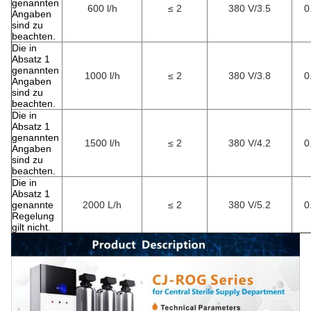
genannten
600 l/h
≤ 2
380 V/3.5
0
Angaben
sind zu
beachten.
Die in
Absatz 1
genannten
1000 l/h
≤ 2
380 V/3.8
0
Angaben
sind zu
beachten.
Die in
Absatz 1
genannten
1500 l/h
≤ 2
380 V/4.2
0
Angaben
sind zu
beachten.
Die in
Absatz 1
genannte
2000 L/h
≤ 2
380 V/5.2
0
Regelung
gilt nicht.