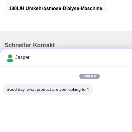
180L/h Umkehrosmose-Dialyse-Maschine
Schneller Kontakt
Jasper
Anschrift
Gebäude 8#, Nr. 50 West Road, White Deer River, Stadt
Zhihe, Stadt Pengzhou, Sichuan, China
7:08 PM
Tel
Good day, what product are you looking for?
86-156-8200-7543
E-Mail
jasper@ultra-purewatersystem.com